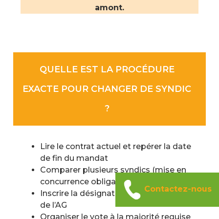
amont.
QUELLE EST LA PROCÉDURE
EXACTE POUR CHANGER DE SYNDIC
?
Lire le contrat actuel et repérer la date
de fin du mandat
Comparer plusieurs syndics (mise en
concurrence obligatoire, loi ALUR)
Contactez-nous
Inscrire la désignation à l’ordre du jour
de l’AG
Organiser le vote à la majorité requise