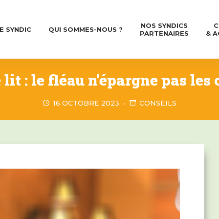
NOS SYNDICS
C
E SYNDIC
QUI SOMMES-NOUS ?
PARTENAIRES
& A
lit : le fléau n’épargne pas les
16 OCTOBRE 2023
CONSEILS