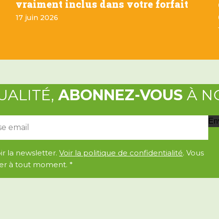
vraiment inclus dans votre forfait
17 juin 2026
UALITÉ,
ABONNEZ-VOUS
À N
En
r la newsletter.
Voir la politique de confidentialité
. Vous
er à tout moment.
*