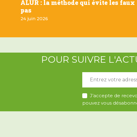
ALUR : la méthode qui évite les faux
pas
24 juin 2026
POUR SUIVRE L'ACT
E
-
m
A
a
J’accepte de recevoi
c
i
pouvez vous désabonn
c
l
o
*
r
d
R