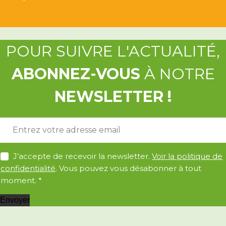
POUR SUIVRE L'ACTUALITÉ,
ABONNEZ-VOUS
À NOTRE
NEWSLETTER !
E
-
m
A
a
J’accepte de recevoir la newsletter.
Voir la politique de
c
i
confidentialité
. Vous pouvez vous désabonner à tout
c
l
moment.
*
o
*
r
Envoyer
d
R