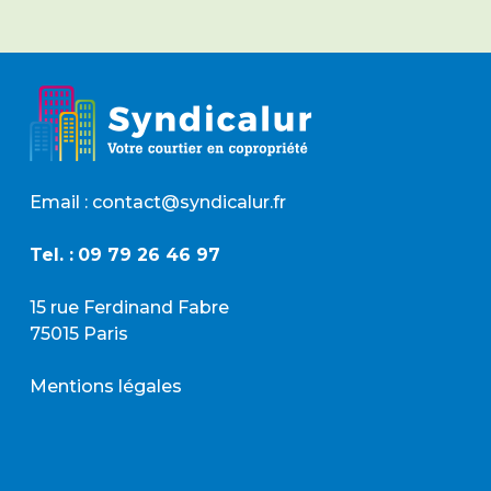
G
P
D
*
Email : contact@syndicalur.fr
Tel. :
09 79 26 46 97
15 rue Ferdinand Fabre
75015 Paris
Mentions légales