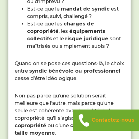
ou d’imprévu ?
Est-ce que le
mandat de syndic
est
compris, suivi, challengé ?
Est-ce que les
charges de
copropriété
, les
équipements
collectifs
et le
risque juridique
sont
maîtrisés ou simplement subis ?
Quand on se pose ces questions-là, le choix
entre
syndic bénévole ou professionnel
cesse d’être idéologique.
Non pas parce qu’une solution serait
meilleure que l’autre, mais parce qu’une
seule est cohérente avec la réalité de la
copropriété, qu’il s’agisse d’une
petite
Contactez-nous
copropriété
ou d’une
copropriété de
taille moyenne
.