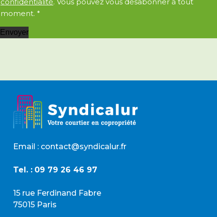
i
confidentialité
. Vous pouvez vous désabonner à tout
c
l
moment.
*
o
*
r
Envoyer
d
R
G
P
D
*
Email : contact@syndicalur.fr
Tel. :
09 79 26 46 97
15 rue Ferdinand Fabre
75015 Paris