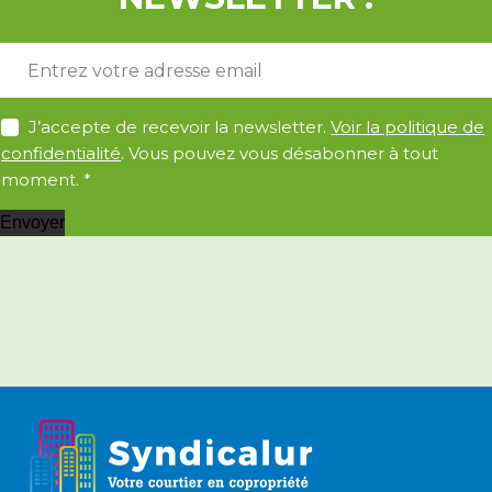
E
-
m
A
a
J’accepte de recevoir la newsletter.
Voir la politique de
c
i
confidentialité
. Vous pouvez vous désabonner à tout
c
l
moment.
*
o
*
r
Envoyer
d
R
G
P
D
*