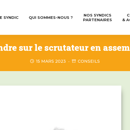
NOS SYNDICS
C
E SYNDIC
QUI SOMMES-NOUS ?
PARTENAIRES
& A
dre sur le scrutateur en assem
15 MARS 2023
CONSEILS