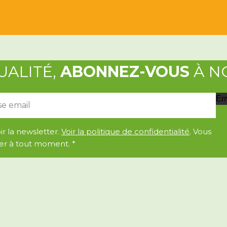
UALITÉ,
ABONNEZ-VOUS
À N
En
r la newsletter.
Voir la politique de confidentialité
. Vous
er à tout moment.
*