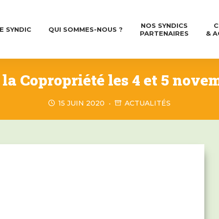
NOS SYNDICS
C
E SYNDIC
QUI SOMMES-NOUS ?
PARTENAIRES
& A
 la Copropriété les 4 et 5 nove
15 JUIN 2020
ACTUALITÉS