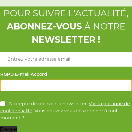
POUR SUIVRE L'ACTUALITÉ,
ABONNEZ-VOUS
À NOTRE
NEWSLETTER !
E
-
m
a
RGPD E-mail Accord
i
l
*
A
J’accepte de recevoir la newsletter.
Voir la politique de
c
confidentialité
. Vous pouvez vous désabonner à tout
c
moment.
*
o
r
Envoyer