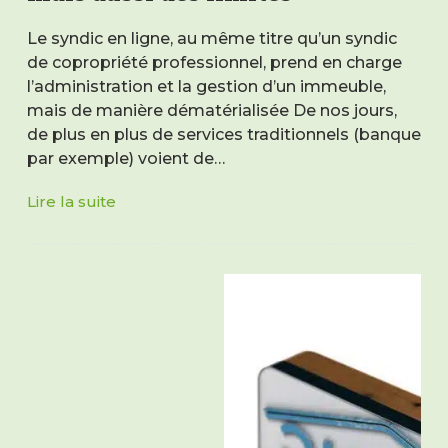
Le syndic en ligne, au même titre qu’un syndic
de copropriété professionnel, prend en charge
l’administration et la gestion d’un immeuble,
mais de manière dématérialisée De nos jours,
de plus en plus de services traditionnels (banque
par exemple) voient de…
Lire la suite
Syndic
en
ligne
:
des
avantages
mais
aussi
des
limites