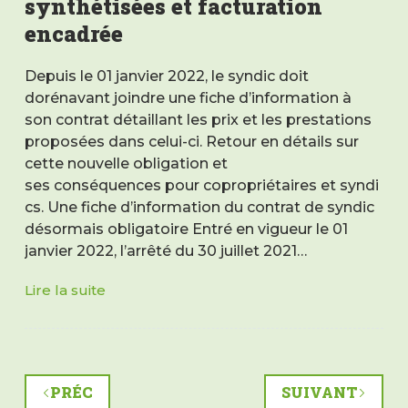
synthétisées et facturation
encadrée
Depuis le 01 janvier 2022, le syndic doit
dorénavant joindre une fiche d’information à
son contrat détaillant les prix et les prestations
proposées dans celui-ci. Retour en détails sur
cette nouvelle obligation et
ses conséquences pour copropriétaires et syndi
cs. Une fiche d’information du contrat de syndic
désormais obligatoire Entré en vigueur le 01
janvier 2022, l’arrêté du 30 juillet 2021…
Lire la suite
Fiche
d’information
du
contrat
de
PRÉC
SUIVANT
syndic