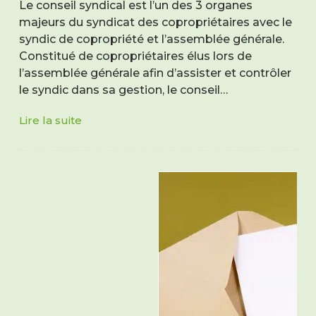
Le conseil syndical est l’un des 3 organes
majeurs du syndicat des copropriétaires avec le
syndic de copropriété et l’assemblée générale.
Constitué de copropriétaires élus lors de
l’assemblée générale afin d’assister et contrôler
le syndic dans sa gestion, le conseil…
Lire la suite
Membre
du
conseil
syndical,
son
rôle,
ses
devoirs
et
ses
obligations