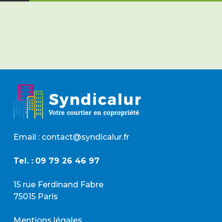
d
R
G
P
D
*
Email : contact@syndicalur.fr
Tel. :
09 79 26 46 97
15 rue Ferdinand Fabre
75015 Paris
Mentions légales