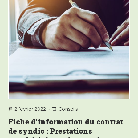
Comment
les
calculer
équitablement
entre
la
copropriété
et
le
syndic
?
2 février 2022
Conseils
Fiche d’information du contrat
de syndic : Prestations