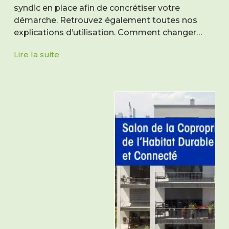
syndic en place afin de concrétiser votre
démarche. Retrouvez également toutes nos
explications d’utilisation. Comment changer…
Lire la suite
Lettre
type
changement
de
syndic
de
copropriété
:
modèle
à
télécharger