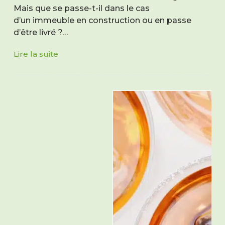
Mais que se passe-t-il dans le cas
d’un immeuble en construction ou en passe
d’être livré ?…
Lire la suite
Copropriété
neuve
:
quel
est
le
rôle
du
syndic
provisoire
?