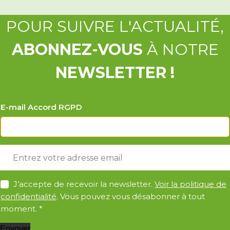
POUR SUIVRE L'ACTUALITÉ,
ABONNEZ-VOUS
À NOTRE
NEWSLETTER !
E-mail Accord RGPD
E
-
m
A
a
J’accepte de recevoir la newsletter.
Voir la politique de
c
i
confidentialité
. Vous pouvez vous désabonner à tout
c
l
moment.
*
o
*
r
Envoyer